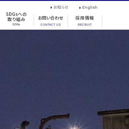
お知らせ
English
SDGsへの
お問い合わせ
採用情報
取り組み