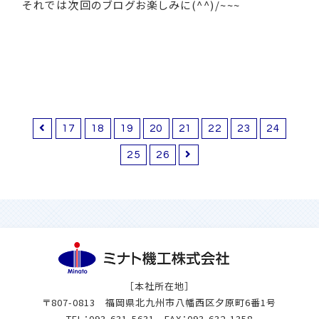
それでは次回のブログお楽しみに(^^)/~~~
17
18
19
20
21
22
23
24
25
26
［本社所在地］
〒807-0813 福岡県北九州市八幡西区夕原町6番1号
TEL：
093-631-5631
FAX：093-632-1358