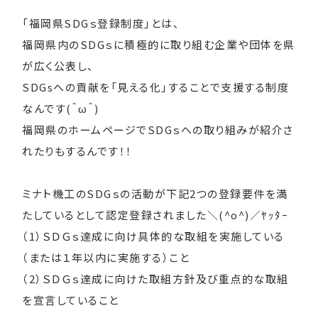
「福岡県SDGｓ登録制度」とは、
福岡県内のSDGｓに積極的に取り組む企業や団体を県
が広く公表し、
SDGsへの貢献を「見える化」することで支援する制度
なんです(＾ω＾)
福岡県のホームページでSDGｓへの取り組みが紹介さ
れたりもするんです！！
ミナト機工のSDGｓの活動が下記2つの登録要件を満
たしているとして認定登録されました＼(^o^)／ﾔｯﾀｰ
（1）ＳＤＧｓ達成に向け具体的な取組を実施している
（または１年以内に実施する）こと
（2）ＳＤＧｓ達成に向けた取組方針及び重点的な取組
を宣言していること