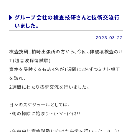
グループ会社の検査技研さんと技術交流行
いました。
2023-03-22
検査技研_柏崎出張所の方から、今回、非破壊検査のU
T(超音波探傷試験)
資格を受験する有志4名が1週間に2名ずつミナト機工
を訪れ、
2週間にわたり技術交流を行いました。
日々のスケジュールとしては、
・朝の掃除に始まり…(・∀・)ｲｲﾈ!!
・午前中に資格試験に向けた座学を行い…(*￣0￣)/